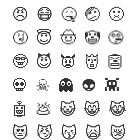
😠
😷
🤒
🤕
🤢
🤧
😇
🤠
🤡
🤥
🤓
😈
👿
👹
👺
💀
☠
👻
👽
👾
🤖
💩
😺
😸
😹
😻
😼
😽
🙀
😿