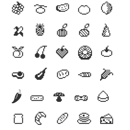
🍇
🍈
🍉
🍊
🍋
🍌
🍍
🍎
🍏
🍐
🍑
🍒
🍓
🥝
🍅
🥑
🍆
🥔
🥕
🌽
🌶
🥒
🍄
🥜
🌰
🍞
🥐
🥖
🥞
🧀