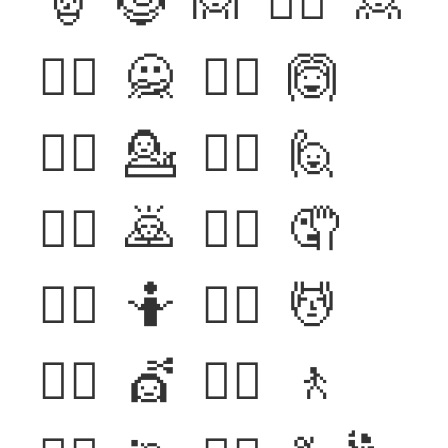
🎅
🤶
🙍
🙍‍♂️
🙎
🙎‍♂️
🙅
🙅‍♂️
🙆
🙆‍♂️
💁
💁‍♂️
🙋
🙋‍♂️
🙇
🙇‍♀️
🤦
🤦‍♀️
🤷
🤷‍♂️
💆
💆‍♂️
💇
💇‍♂️
🚶