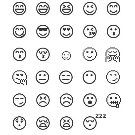
😄
😅
😆
😉
😊
😋
😎
😍
😘
😗
😙
😚
☺
🙂
🤗
🤔
😐
😑
😶
🙄
😏
😣
😥
😮
🤐
😯
😪
😫
😴