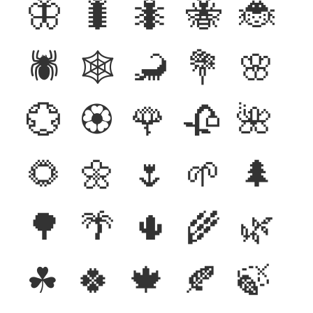
🦋
🐛
🐜
🐝
🐞
🕷
🕸
🦂
💐
🌸
💮
🏵
🌹
🥀
🌺
🌻
🌼
🌷
🌱
🌲
🌳
🌴
🌵
🌾
🌿
☘
🍀
🍁
🍂
🍃