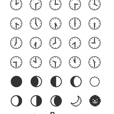
🕑
🕝
🕒
🕞
🕓
🕟
🕔
🕠
🕕
🕡
🕖
🕢
🕗
🕣
🕘
🕤
🕙
🕥
🕚
🕦
🌑
🌒
🌓
🌔
🌕
🌖
🌗
🌘
🌙
🌚