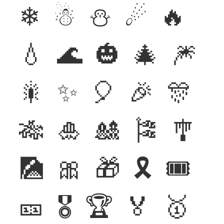
❄
☃
⛄
☄
🔥
💧
🌊
🎃
🎄
🎆
🎇
✨
🎈
🎉
🎊
🎋
🎍
🎎
🎏
🎐
🎑
🎀
🎁
🎗
🎟
🎫
🎖
🏆
🏅
🥇