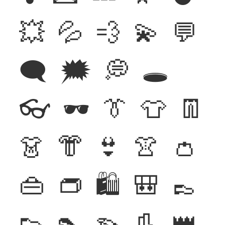
💥
💦
💨
💫
💬
🗨
🗯
💭
🕳
👓
🕶
👔
👕
👖
👗
👘
👙
👚
👛
👜
👝
🛍
🎒
👞
👟
👠
👡
👢
👑