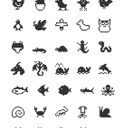
🐓
🐣
🐤
🐥
🐦
🐧
🕊
🦅
🦆
🦉
🐸
🐊
🐢
🦎
🐍
🐲
🐉
🐳
🐋
🐬
🐟
🐠
🐡
🦈
🐙
🐚
🦀
🦐
🦑
🐌