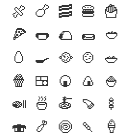
🍖
🍗
🥓
🍔
🍟
🍕
🌭
🌮
🌯
🥙
🥚
🍳
🥘
🍲
🥗
🍿
🍱
🍘
🍙
🍚
🍛
🍜
🍝
🍠
🍢
🍣
🍤
🍥
🍡
🍦