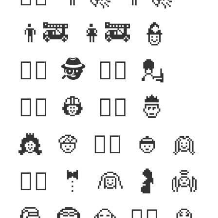
👨‍🚒
👩‍🚒
👮
👮‍♀️
🕵
🕵️‍♀️
💂
💂‍♀️
👷
👷‍♀️
🤴
👸
👳
👳‍♀️
👲
👱
👱‍♀️
🤵
👰
🤰
👼